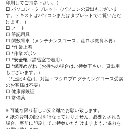
印刷してご持参下さい。）
□ パソコン・タブレット（パソコンの貸出もございま
す。テキストはパソコンまたはタブレットでご覧いただ
けます。）
□ ノート
□ 筆記用具
□ 関数電卓（メンテナンスコース、産ロボ教育不要）
□ *作業上着
□ *作業ズボン
□ *安全靴（講習室で着用）
□ *保護めがね（お持ちの場合はご持参下さい。貸出用
もございます。）
（*上記４点は、対話・マクロプログラミングコース受講
のお客様は不要）
□ 健康保険証
□ 常備薬
※ 可能な限り新しい安全靴でお願い致します。
※ 紙の資料の配付を⾏なっておりません。必要とされる
場合、事前に印刷してご持参いただけますようご協⼒を