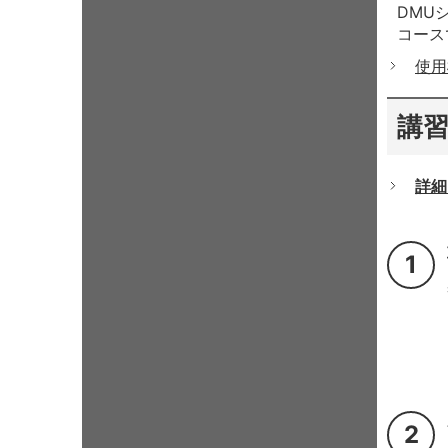
DMU
コース
使用
講
詳細