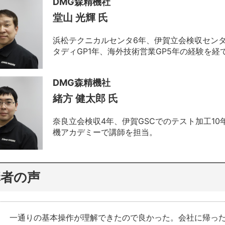
DMG森精機社
堂山 光輝 氏
浜松テクニカルセンタ6年、伊賀立会検収センタ
タディGP1年、海外技術営業GP5年の経験を
DMG森精機社
緒方 健太郎 氏
奈良立会検収4年、伊賀GSCでのテスト加工10
機アカデミーで講師を担当。
講者の声
一通りの基本操作が理解できたので良かった。会社に帰っ