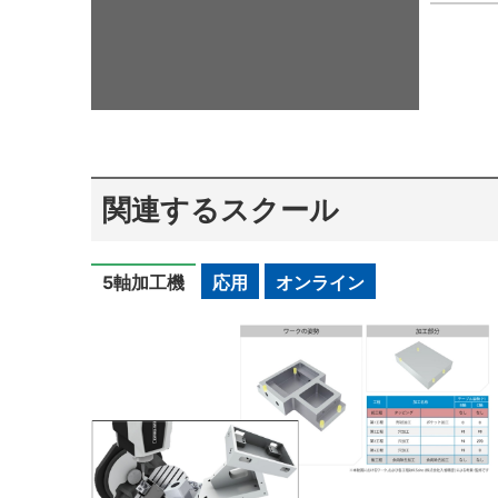
関連するスクール
5軸加工機
応用
オンライン