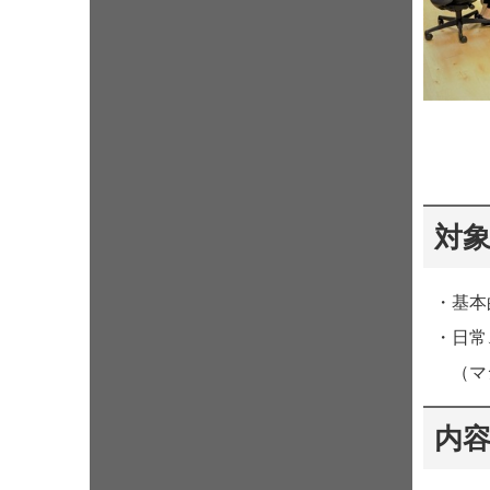
対
・基本
・日常
（マシ
内