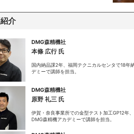
師紹介
DMG森精機社
本條 広行 氏
国内納品課2年、福岡テクニカルセンタで18年納
デミーで講師を担当。
DMG森精機社
原野 礼三 氏
伊賀・奈良事業所での金型テスト加工GP12年
DMG森精機アカデミーで講師を担当。