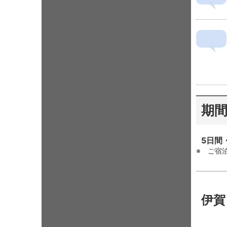
期
5日間・
ご宿泊
伊賀